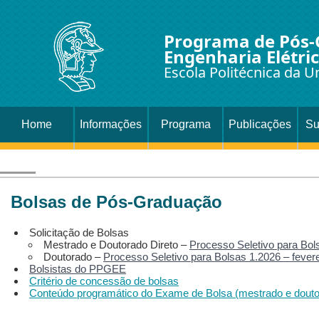
Programa de Pós
Engenharia Elétri
Escola Politécnica da U
Home
Informações
Programa
Publicações
Su
Bolsas de Pós-Graduação
Solicitação de Bolsas
Mestrado e Doutorado Direto –
Processo Seletivo para Bo
Doutorado –
Processo Seletivo para Bolsas 1.2026 – fever
Bolsistas do PPGEE
Critério de concessão de bolsas
Conteúdo programático do Exame de Bolsa (mestrado e doutor