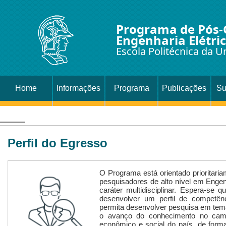
Programa de Pós
Engenharia Elétri
Escola Politécnica da U
Home
Informações
Programa
Publicações
Su
Perfil do Egresso
O Programa está orientado prioritari
pesquisadores de alto nível em Engen
caráter multidisciplinar. Espera-se
desenvolver um perfil de competê
permita desenvolver pesquisa em temas
o avanço do conhecimento no camp
econômico e social do país, de form