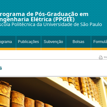
rograma de Pós-Graduação em
ngenharia Elétrica (PPGEE)
scola Politécnica da Universidade de São Paulo
ograma
Publicações
Subvenção
Bolsas
Formulá
Im
s