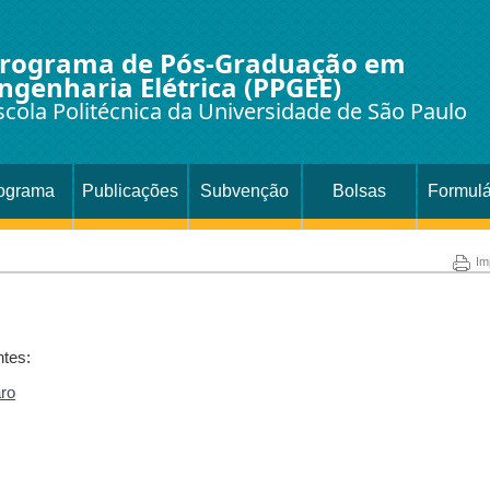
rograma de Pós-Graduação em
ngenharia Elétrica (PPGEE)
scola Politécnica da Universidade de São Paulo
ograma
Publicações
Subvenção
Bolsas
Formulá
Im
ntes:
aro