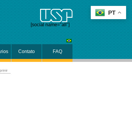
PT
[social name="all"]
rios
Contato
FAQ
primir