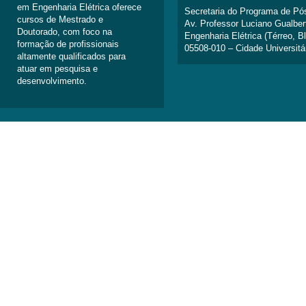
em Engenharia Elétrica oferece
Secretaria do Programa de Pó
cursos de Mestrado e
Av. Professor Luciano Gualber
Doutorado, com foco na
Engenharia Elétrica (Térreo, B
formação de profissionais
05508-010 – Cidade Universitá
altamente qualificados para
atuar em pesquisa e
desenvolvimento.