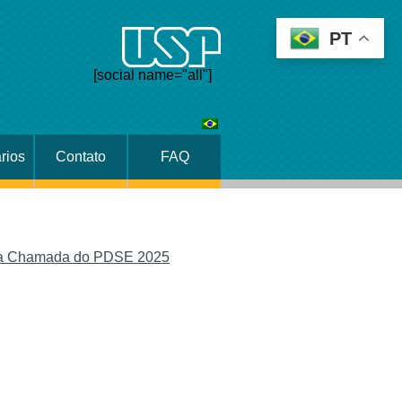
PT
[social name="all"]
rios
Contato
FAQ
nda Chamada do PDSE 2025