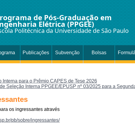
rograma de Pós-Graduação em
ngenharia Elétrica (PPGEE)
scola Politécnica da Universidade de São Paulo
ograma
Publicações
Subvenção
Bolsas
Formulá
o Interna para o Prêmio CAPES de Tese 2026
al de Seleção Interna PPGEE/EPUSP nº 03/2025 para a Segu
essantes
para os ingressantes através
usp.br/pb/sobre/ingressantes/