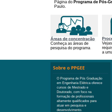
Página do
Programa de Pós-Gr
Paulo.
Proce
Áreas de concentração
Vejas
Conheça as áreas de
requi
pesquisa do programa
a um
Sobre o PPGEE
O Programa de Pós Graduação
em Engenharia Elétrica oferece
cursos de Mestrado e
Doutorado, com foco na
formação de profissionais
altamente qualificados para
atuar em pesquisa e
desenvolvimento.