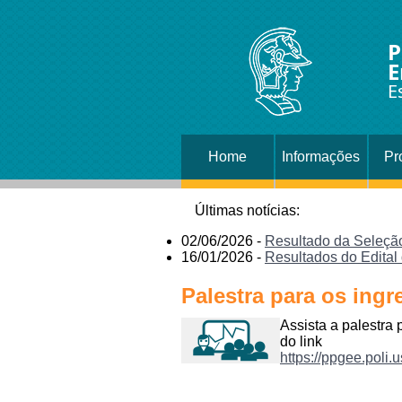
P
E
E
Home
Informações
Pr
Últimas notícias:
02/06/2026 -
Resultado da Seleçã
16/01/2026 -
Resultados do Edit
Palestra para os ingr
Assista a palestra 
do link
https://ppgee.poli.