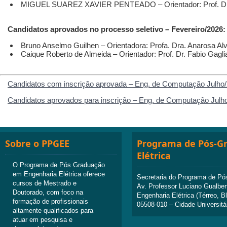
MIGUEL SUAREZ XAVIER PENTEADO – Orientador: Prof. Dr. P
Candidatos aprovados no processo seletivo –
Fevereiro/2026:
Bruno Anselmo Guilhen – Orientadora: Profa. Dra. Anarosa A
Caique Roberto de Almeida – Orientador: Prof. Dr. Fabio Gagl
Candidatos com inscrição aprovada – Eng. de Computação Julho
Candidatos aprovados para inscrição – Eng. de Computação Julh
Sobre o PPGEE
Programa de Pós-G
Elétrica
O Programa de Pós Graduação
em Engenharia Elétrica oferece
Secretaria do Programa de Pó
cursos de Mestrado e
Av. Professor Luciano Gualber
Doutorado, com foco na
Engenharia Elétrica (Térreo, B
formação de profissionais
05508-010 – Cidade Universitá
altamente qualificados para
atuar em pesquisa e