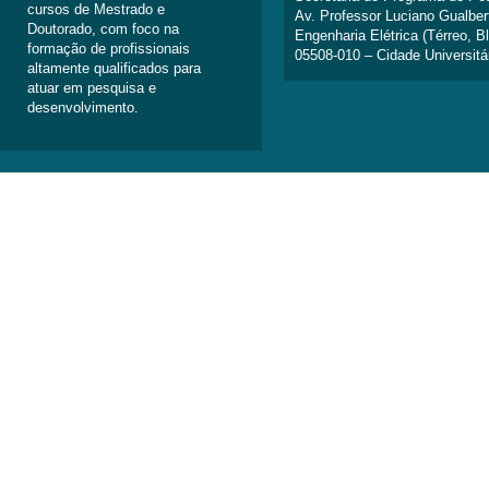
cursos de Mestrado e
Av. Professor Luciano Gualber
Doutorado, com foco na
Engenharia Elétrica (Térreo, B
formação de profissionais
05508-010 – Cidade Universitá
altamente qualificados para
atuar em pesquisa e
desenvolvimento.