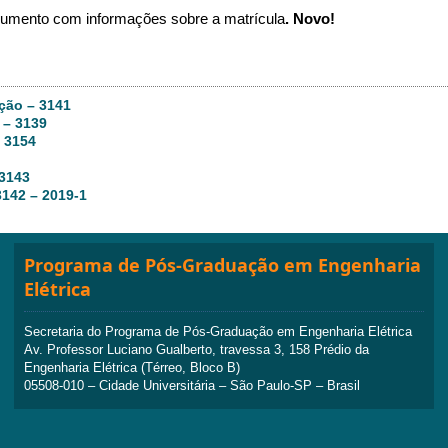
cumento com informações sobre a matrícula
. Novo!
ção – 3141
 – 3139
 3154
 3143
3142 – 2019-1
Programa de Pós-Graduação em Engenharia
Elétrica
Secretaria do Programa de Pós-Graduação em Engenharia Elétrica
Av. Professor Luciano Gualberto, travessa 3, 158 Prédio da
Engenharia Elétrica (Térreo, Bloco B)
05508-010 – Cidade Universitária – São Paulo-SP – Brasil