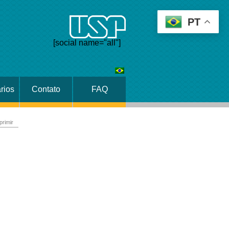
PT
[social name="all"]
rios
Contato
FAQ
primir