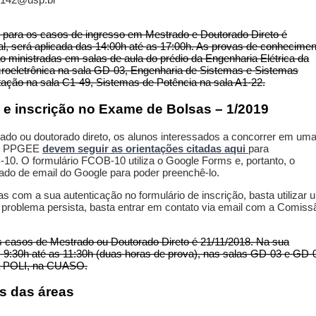
 para os casos de ingresso em Mestrado e Doutorado Direto é
l, será aplicada das 14:00h até as 17:00h. As provas de conhecimen
 ministradas em salas de aula do prédio da Engenharia Elétrica da
oeletrônica na sala GD-03, Engenharia de Sistemas e Sistemas
ação na sala C1-49, Sistemas de Potência na sala A1-22.
 e inscrição no Exame de Bolsas – 1/2019
rado ou doutorado direto, os alunos interessados a concorrer em um
 do PPGEE
devem seguir as orientações citadas aqui
para
10. O formulário FCOB-10 utiliza o Google Forms e, portanto, o
ado de email do Google para poder preenchê-lo.
s com a sua autenticação no formulário de inscrição, basta utilizar
 problema persista, basta entrar em contato via email com a Comiss
 casos de Mestrado ou Doutorado Direto é 21/11/2018. Na sua
s 9:30h até as 11:30h (duas horas de prova), nas salas GD-03 e GD-
da POLI, na CUASO.
s das áreas