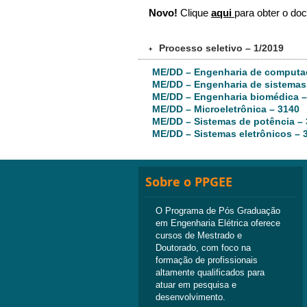
Novo!
Clique
aqui
para obter o do
Processo seletivo – 1/2019
+
ME/DD – Engenharia de computa
ME/DD – Engenharia de sistemas
ME/DD – Engenharia biomédica –
ME/DD – Microeletrônica – 3140
ME/DD – Sistemas de potência –
ME/DD – Sistemas eletrônicos – 
Sobre o PPGEE
O Programa de Pós Graduação
em Engenharia Elétrica oferece
cursos de Mestrado e
Doutorado, com foco na
formação de profissionais
altamente qualificados para
atuar em pesquisa e
desenvolvimento.