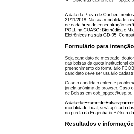
A data da Prova de Conhecimentos
21/11/2018. Na sua modalidade loca
de cada área de concentração serão
POLI, na CUASO: Biomédica e Micr
Eletrônicos na sala GD-05, Comput
Formulário para intenção
Seja candidato de mestrado, douto
das bolsas da quota institucional
preenchimento do formulário FCOB-
candidato deve ser usuário cadastr
Caso o candidato enfrente problema
janela anônima do browser. Caso o
de Bolsas em cob_ppgee@usp.br.
A data do Exame de Bolsas para os
modalidade local, será aplicada da
do prédio da Engenharia Elétrica 
Resultados e informaçõe