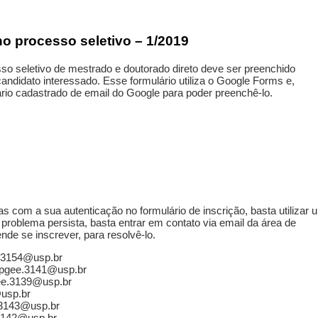
no processo seletivo – 1/2019
sso seletivo de mestrado e doutorado direto deve ser preenchido
ndidato interessado. Esse formulário utiliza o Google Forms e,
ário cadastrado de email do Google para poder preenchê-lo.
s com a sua autenticação no formulário de inscrição, basta utilizar
problema persista, basta entrar em contato via email da área de
nde se inscrever, para resolvê-lo.
e.3154@usp.br
ppgee.3141@usp.br
ee.3139@usp.br
@usp.br
.3143@usp.br
.3142@usp.br