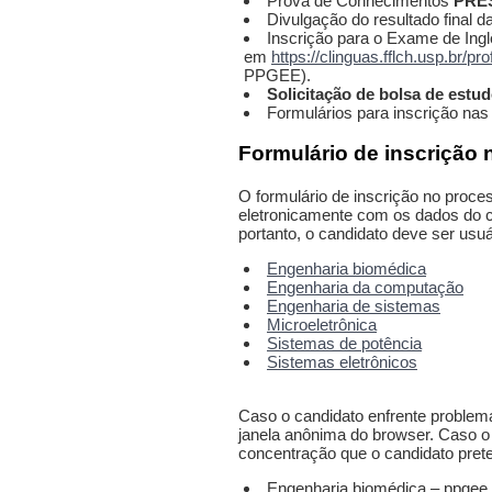
Prova de Conhecimentos
PRE
Divulgação do resultado final d
Inscrição para o Exame de Ingl
em
https://clinguas.fflch.usp.br/
pro
PPGEE).
Solicitação de bolsa de estu
Formulários para inscrição nas
Formulário de inscrição 
O formulário de inscrição no proce
eletronicamente com os dados do ca
portanto, o candidato deve ser usu
Engenharia biomédica
Engenharia da computação
Engenharia de sistemas
Microeletrônica
Sistemas de potência
Sistemas eletrônicos
Caso o candidato enfrente problema
janela anônima do browser. Caso o 
concentração que o candidato prete
Engenharia biomédica – ppge