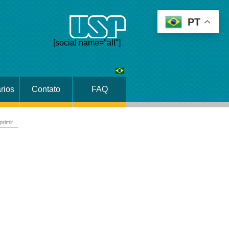
PT
[social name="all"]
rios
Contato
FAQ
primir