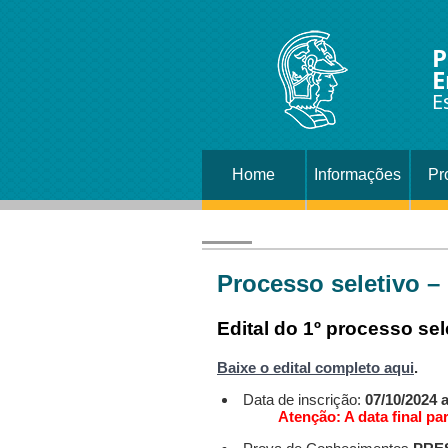
P
E
E
Home
Informações
Pr
Processo seletivo –
Edital do 1º processo se
Baixe o edital completo aqui
.
Data de inscrição:
07/10/2024 a
Atenção: A data final par