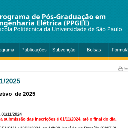
rograma de Pós-Graduação em
ngenharia Elétrica (PPGEE)
scola Politécnica da Universidade de São Paulo
ograma
Publicações
Subvenção
Bolsas
Formulá
Im
 1/2025
letivo de 2025
 01/11/2024
a submissão das inscrições é 01/11/2024, até o final do dia.