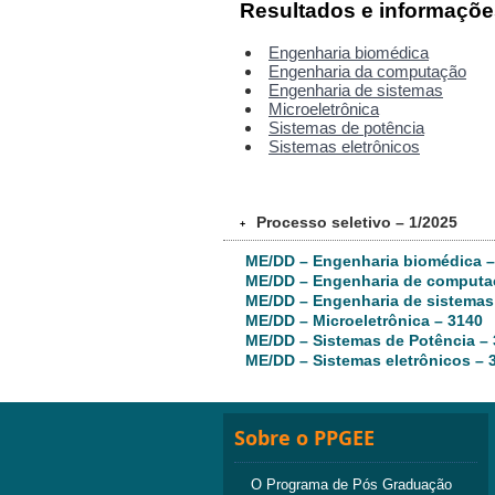
Resultados e informaçõe
Engenharia biomédica
Engenharia da computação
Engenharia de sistemas
Microeletrônica
Sistemas de potência
Sistemas eletrônicos
Processo seletivo – 1/2025
+
ME/DD – Engenharia biomédica –
ME/DD – Engenharia de computa
ME/DD – Engenharia de sistemas
ME/DD – Microeletrônica – 3140
ME/DD – Sistemas de Potência –
ME/DD – Sistemas eletrônicos – 
Sobre o PPGEE
O Programa de Pós Graduação