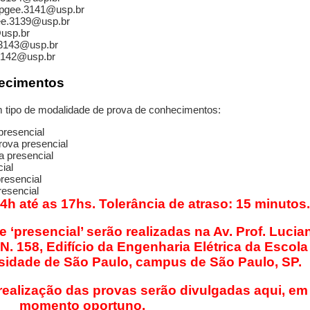
ppgee.3141@usp.br
ee.3139@usp.br
@usp.br
.3143@usp.br
.3142@usp.br
hecimentos
 tipo de modalidade de prova de conhecimentos:
presencial
ova presencial
a presencial
ial
resencial
resencial
14h até as 17hs. Tolerância de atraso: 15 minutos.
‘presencial’ serão realizadas na Av. Prof. Lucia
 N. 158, Edifício da Engenharia Elétrica da Escola
rsidade de São Paulo, campus de São Paulo, SP.
 realização das provas serão divulgadas aqui, em
momento oportuno.