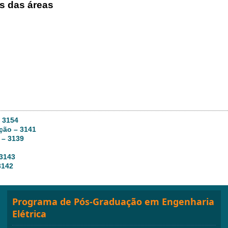
s das áreas
 3154
ção – 3141
 – 3139
 3143
3142
Programa de Pós-Graduação em Engenharia
Elétrica