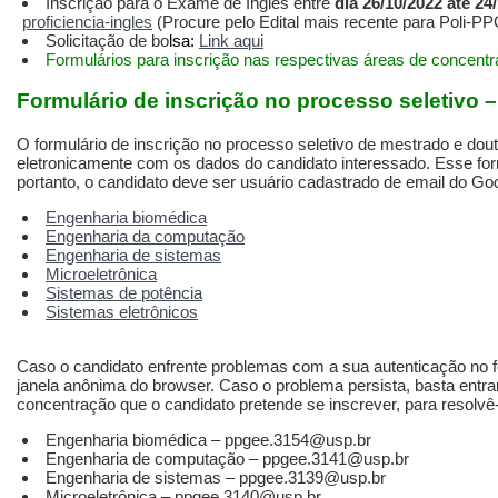
Inscrição para o Exame de Inglês entre
dia 26/10/2022 até 24
proficiencia-ingles
(Procure pelo Edital mais recente para Poli-P
Solicitação de bo
lsa:
Link aqui
Formulários para inscrição nas respectivas áreas de concent
Formulário de inscrição no processo seletivo –
O formulário de inscrição no processo seletivo de mestrado e dou
eletronicamente com os dados do candidato interessado. Esse form
portanto, o candidato deve ser usuário cadastrado de email do Go
Engenharia biomédica
Engenharia da computação
Engenharia de sistemas
Microeletrônica
Sistemas de potência
Sistemas eletrônicos
Caso o candidato enfrente problemas com a sua autenticação no for
janela anônima do browser. Caso o problema persista, basta entra
concentração que o candidato pretende se inscrever, para resolvê-
Engenharia biomédica – ppgee.3154@usp.br
Engenharia de computação – ppgee.3141@usp.br
Engenharia de sistemas – ppgee.3139@usp.br
Microeletrônica – ppgee.3140@usp.br