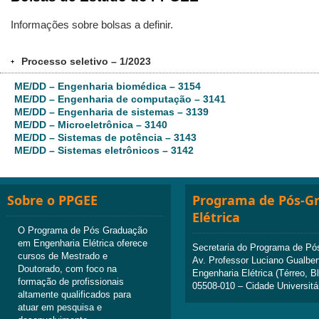
Informações sobre bolsas a definir.
Processo seletivo – 1/2023
+
ME/DD – Engenharia biomédica – 3154
ME/DD – Engenharia de computação – 3141
ME/DD – Engenharia de sistemas – 3139
ME/DD – Microeletrônica – 3140
ME/DD – Sistemas de potência – 3143
ME/DD – Sistemas eletrônicos – 3142
Sobre o PPGEE
Programa de Pós-G
Elétrica
O Programa de Pós Graduação
em Engenharia Elétrica oferece
Secretaria do Programa de Pó
cursos de Mestrado e
Av. Professor Luciano Gualber
Doutorado, com foco na
Engenharia Elétrica (Térreo, B
formação de profissionais
05508-010 – Cidade Universitá
altamente qualificados para
atuar em pesquisa e