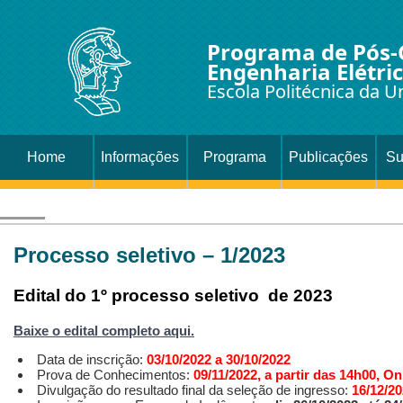
Programa de Pós
Engenharia Elétri
Escola Politécnica da U
Home
Informações
Programa
Publicações
Su
Processo seletivo – 1/2023
Edital do 1º processo seletivo de 2023
Baixe o edital completo aqui.
Data de inscrição:
03/10/2022 a 30/10/2022
Prova de Conhecimentos:
09/11/2022, a partir das 14h00, On
Divulgação do resultado final da seleção de ingresso:
16/12/20